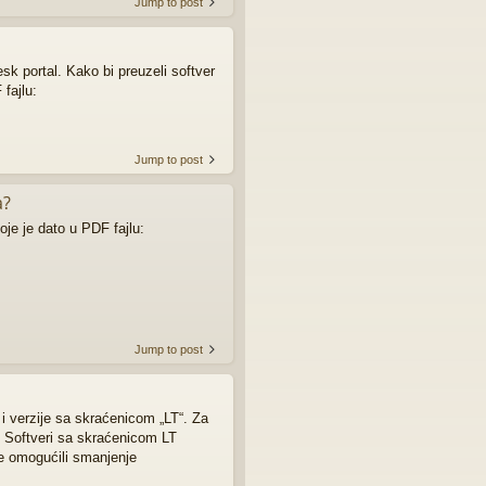
Jump to post
k portal. Kako bi preuzeli softver
 fajlu:
Jump to post
a?
koje je dato u PDF fajlu:
Jump to post
i verzije sa skraćenicom „LT“. Za
e. Softveri sa skraćenicom LT
je omogućili smanjenje