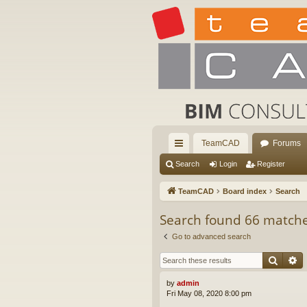
TeamCAD
Forums
ui
Search
Login
Register
ck
TeamCAD
Board index
Search
lin
Search found 66 match
ks
Go to advanced search
Searc
A
by
admin
Fri May 08, 2020 8:00 pm