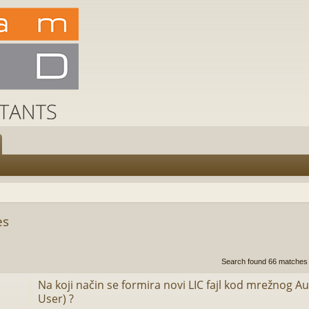
es
h
dvanced search
Search found 66 matche
Na koji način se formira novi LIC fajl kod mrežnog A
User) ?