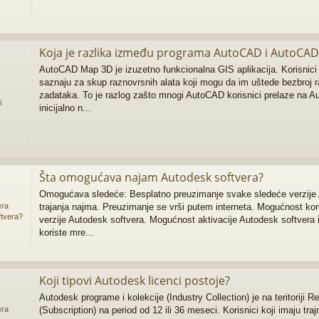
Koja je razlika između programa AutoCAD i AutoCA
AutoCAD Map 3D je izuzetno funkcionalna GIS aplikacija. Korisnici
saznaju za skup raznovrsnih alata koji mogu da im uštede bezbroj ra
zadataka. To je razlog zašto mnogi AutoCAD korisnici prelaze na 
i
inicijalno n...
Šta omogućava najam Autodesk softvera?
Omogućava sledeće: Besplatno preuzimanje svake sledeće verzije 
trajanja najma. Preuzimanje se vrši putem interneta. Mogućnost kori
era
tvera?
verzije Autodesk softvera. Mogućnost aktivacije Autodesk softvera
koriste mre...
Koji tipovi Autodesk licenci postoje?
Autodesk programe i kolekcije (Industry Collection) je na teritoriji 
(Subscription) na period od 12 ili 36 meseci. Korisnici koji imaju tra
era