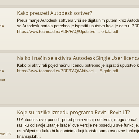
Kako preuzeti Autodesk softver?
Preuzimanje Autodesk softvera vrši se digitalnim putem kroz Autodes
sa Autodesk portala potrebno je ispratiti uputstvo koje je dato u PDF
era
https://www.teamcad.rs/PDF/FAQ/Uputstvo ... ortala.pdf
Na koji način se aktivira Autodesk Single User licenc
Kako bi aktivirali pojedinačnu licencu potrebno je ispratiti uputstvo 
https://www.teamcad.rs/PDF/FAQ/Aktivaci ... SignIn.pdf
era
User
Koje su razlike između programa Revit i Revit LT?
U Autodesk-ovoj ponudi, pored punih verzija softvera, mogu se naći 
razliku od svoje „starije braće“ ove verzije ne poseduju sve funkcij
osmišljeni su kako bi korisnicima koji koriste samo osnovne funkci
evit LT?
finansijskih...