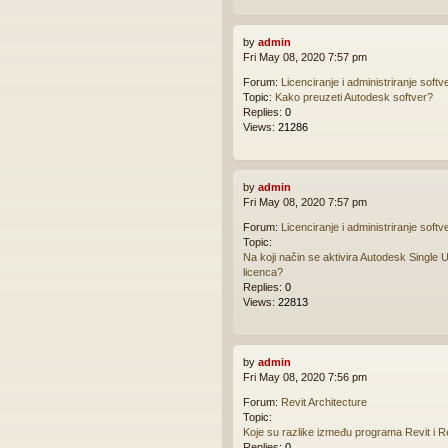
by
admin
Fri May 08, 2020 7:57 pm
Forum:
Licenciranje i administriranje softv
Topic:
Kako preuzeti Autodesk softver?
Replies:
0
Views:
21286
by
admin
Fri May 08, 2020 7:57 pm
Forum:
Licenciranje i administriranje softv
Topic:
Na koji način se aktivira Autodesk Single 
licenca?
Replies:
0
Views:
22813
by
admin
Fri May 08, 2020 7:56 pm
Forum:
Revit Architecture
Topic:
Koje su razlike između programa Revit i R
Replies:
0