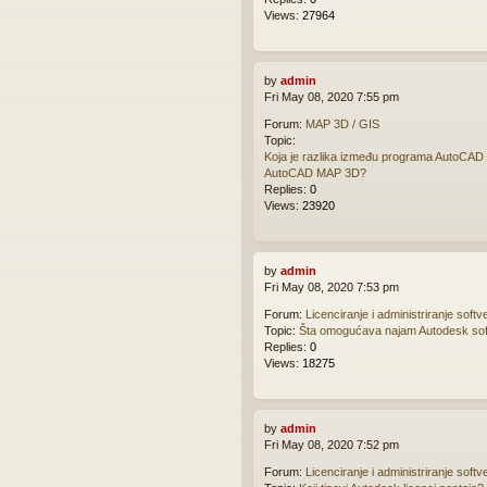
Views:
27964
by
admin
Fri May 08, 2020 7:55 pm
Forum:
MAP 3D / GIS
Topic:
Koja je razlika između programa AutoCAD 
AutoCAD MAP 3D?
Replies:
0
Views:
23920
by
admin
Fri May 08, 2020 7:53 pm
Forum:
Licenciranje i administriranje softv
Topic:
Šta omogućava najam Autodesk sof
Replies:
0
Views:
18275
by
admin
Fri May 08, 2020 7:52 pm
Forum:
Licenciranje i administriranje softv