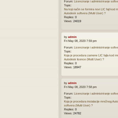
Forum:
Licenciranje i administriranje softv
Topic:
Na koji način se formira novi LIC fajl kod
Autodesk softvera (Multi User) ?
Replies:
0
Views:
24019
by
admin
Fri May 08, 2020 7:59 pm
Forum:
Licenciranje i administriranje softv
Topic:
Koja je procedura zamene LIC fajla kod m
Autodesk licence (Multi User) ?
Replies:
0
Views:
18947
by
admin
Fri May 08, 2020 7:58 pm
Forum:
Licenciranje i administriranje softv
Topic:
Koja je procedura instalacije mrežnog Aut
softvera (Multi User) ?
Replies:
0
Views:
24782