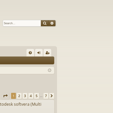
Search
Advanced search
Q
FA
og
eg
Q
in
ist
er
Page
1
of
7
2
3
4
5
7
1
Next
s
…
utodesk softvera (Multi