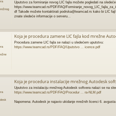
era
Uputstvo za formiranje novog LIC fajla možete pogledati na sledeće
https://www.teamcad.rs/PDF/FAQ/Formiranje_novog_LIC_fajla_z
 mrežnog
df Takođe možete kontaktirati podrska@teamcad.rs kako bi LIC fajl 
znate sledeće informacije o serveru...
Koja je procedura zamene LIC fajla kod mrežne Autod
Procedura zamene LIC fajla se nalazi u sledećem uputstvu:
https://www.teamcad.rs/PDF/FAQ/Uputstvo ... icence.pdf
era
režne
Koja je procedura instalacije mrežnog Autodesk softv
Uputstvo za instalaciju mrežnog Autodesk softvera nalazi se na sle
https://www.teamcad.rs/PDF/FAQ/Procedur ... ra-NLM.pdf
era
odesk
Napomena: Autodesk je najavio ukidanje mrežnih licenci 6. avgusta