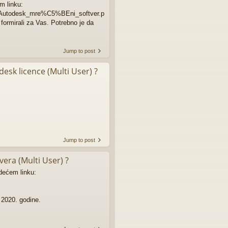
m linku:
a_Autodesk_mre%C5%BEni_softver.p
formirali za Vas. Potrebno je da
Jump to post
esk licence (Multi User) ?
Jump to post
era (Multi User) ?
dećem linku:
 2020. godine.