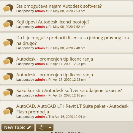
Šta omogućava najam Autodesk softvera?
Last post by
admin
«
Fri May 08, 2020 7:53 pm
Koji tipovi Autodesk licenci postoje?
Last post by
admin
«
Fri May 08, 2020 7:52 pm
Da li je moguće prebaciti licencu sa jednog pravnog lica
na drugo?
Last post by
admin
«
Fri May 08, 2020 7:48 pm
Autodesk - promenjen tip licenciranja
Last post by
admin
«
Fri Apr 17, 2020 12:23 pm
Autodesk - promenjen tip licenciranja
Last post by
admin
«
Fri Apr 17, 2020 12:23 pm
Kako koristiti Autodesk softver sa udaljene lokacije?
Last post by
admin
«
Fri Apr 17, 2020 12:16 pm
AutoCAD, AutoCAD LT i Revit LT Suite paket - Autodesk
Flash promocija
Last post by
admin
«
Thu Apr 16, 2020 12:04 pm
New Topic
15 topics • Page
1
of
1