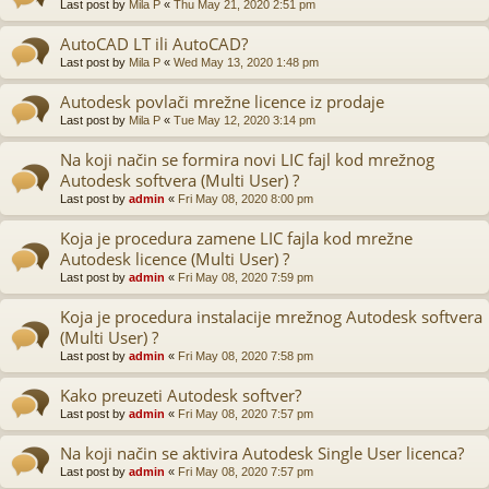
Last post by
Mila P
«
Thu May 21, 2020 2:51 pm
AutoCAD LT ili AutoCAD?
Last post by
Mila P
«
Wed May 13, 2020 1:48 pm
Autodesk povlači mrežne licence iz prodaje
Last post by
Mila P
«
Tue May 12, 2020 3:14 pm
Na koji način se formira novi LIC fajl kod mrežnog
Autodesk softvera (Multi User) ?
Last post by
admin
«
Fri May 08, 2020 8:00 pm
Koja je procedura zamene LIC fajla kod mrežne
Autodesk licence (Multi User) ?
Last post by
admin
«
Fri May 08, 2020 7:59 pm
Koja je procedura instalacije mrežnog Autodesk softvera
(Multi User) ?
Last post by
admin
«
Fri May 08, 2020 7:58 pm
Kako preuzeti Autodesk softver?
Last post by
admin
«
Fri May 08, 2020 7:57 pm
Na koji način se aktivira Autodesk Single User licenca?
Last post by
admin
«
Fri May 08, 2020 7:57 pm