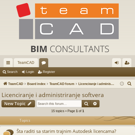
TeamCAD
ui
or
og
eg
Search
Login
Register
ck
u
in
ist
S
TeamCAD
Board index
TeamCAD forum
Licenciranje i administriranje softvera
lin
m
er
e
Licenciranje i administriranje softvera
a
ks
s
Search
Advanced search
New Topic
r
c
15 topics • Page
1
of
1
h
Topics
Šta raditi sa starim trajnim Autodesk licencama?