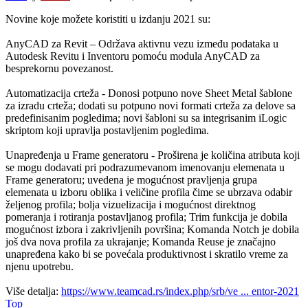
Novine koje možete koristiti u izdanju 2021 su:
AnyCAD za Revit – Održava aktivnu vezu između podataka u
Autodesk Revitu i Inventoru pomoću modula AnyCAD za
besprekornu povezanost.
Automatizacija crteža - Donosi potpuno nove Sheet Metal šablone
za izradu crteža; dodati su potpuno novi formati crteža za delove sa
predefinisanim pogledima; novi šabloni su sa integrisanim iLogic
skriptom koji upravlja postavljenim pogledima.
Unapređenja u Frame generatoru - Proširena je količina atributa koji
se mogu dodavati pri podrazumevanom imenovanju elemenata u
Frame generatoru; uvedena je mogućnost pravljenja grupa
elemenata u izboru oblika i veličine profila čime se ubrzava odabir
željenog profila; bolja vizuelizacija i mogućnost direktnog
pomeranja i rotiranja postavljanog profila; Trim funkcija je dobila
mogućnost izbora i zakrivljenih površina; Komanda Notch je dobila
još dva nova profila za ukrajanje; Komanda Reuse je značajno
unapređena kako bi se povećala produktivnost i skratilo vreme za
njenu upotrebu.
Više detalja:
https://www.teamcad.rs/index.php/srb/ve ... entor-2021
Top