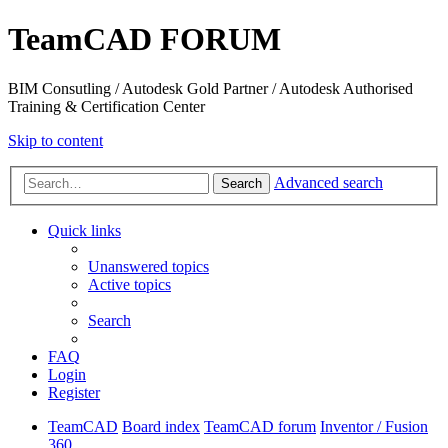
TeamCAD FORUM
BIM Consutling / Autodesk Gold Partner / Autodesk Authorised
Training & Certification Center
Skip to content
Advanced search
Search
Quick links
Unanswered topics
Active topics
Search
FAQ
Login
Register
TeamCAD
Board index
TeamCAD forum
Inventor / Fusion
360