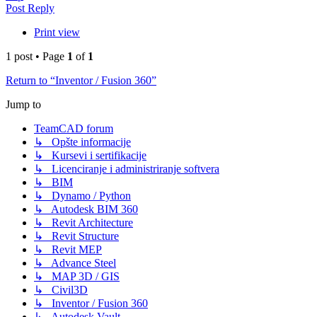
Post Reply
Print view
1 post • Page
1
of
1
Return to “Inventor / Fusion 360”
Jump to
TeamCAD forum
↳ Opšte informacije
↳ Kursevi i sertifikacije
↳ Licenciranje i administriranje softvera
↳ BIM
↳ Dynamo / Python
↳ Autodesk BIM 360
↳ Revit Architecture
↳ Revit Structure
↳ Revit MEP
↳ Advance Steel
↳ MAP 3D / GIS
↳ Civil3D
↳ Inventor / Fusion 360
↳ Autodesk Vault